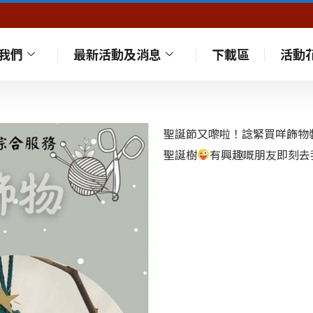
我們
最新活動及消息
下載區
活動
聖誕節又嚟啦！諗緊買咩飾物
聖誕樹
有興趣嘅朋友即刻去我