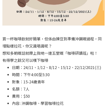
買一杯咖啡飲就好簡單，但係由揀豆到準備沖調嘅過程，同
埋點樣拉花，你又識唔識呢？
想知多啲嘅話就嚟上我哋一連五堂嘅「咖啡研讀班」啦！
有得學之餘又可以嘆下咖啡
日期：24/11、1/12、8/12、15/12、22/12/2021(三)
時間：下午4:00至5:30
對象：15-24歲青年
名額：7人
費用：$50
內容: 沖調咖啡、學習咖啡拉花